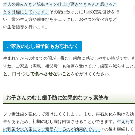
本人の歯みがきと親御さんの仕上げ磨きできちんと磨けるこ
とを目標にしています。
その後は数ヶ月に1回の定期健診を行
い、歯の生え方や歯並びをチェックし、おやつの食べ方など
の生活指導を行います。
ご家族のむし歯予防もお忘れなく
生まれてから3才までの間が一番むし歯菌に感染しやすい時期です。
すね。ご家族（両親、祖父母）も治療を受けてむし歯菌を減らすこと
と、口うつしで食べさせないこと
を心がけてください。
お子さんのむし歯予防に効果的なフッ素塗布
フッ素は歯を強化して溶けにくくします。また、再石灰化を助ける効
果があるため、初期のむし歯は回復させることができます。
生えたて
の乳歯や永久歯にフッ素塗布するのが効果的です。
その後も継続して