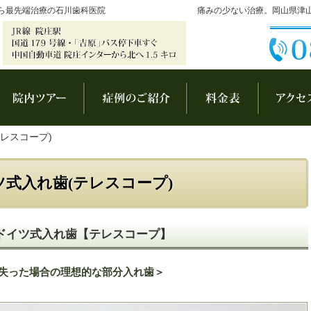
ら最先端治療の石川歯科医院
痛みの少ない治療。岡山県津
長あいさつ
院内ツアー
症例集
料金表
レスコープ)
ツ式入れ歯(テレスコープ)
ドイツ式入れ歯【テレスコープ】
失った場合の理想的な部分入れ歯＞