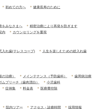
初めての方へ
健康長寿のために
療をみなさまへ
精密治療により再発を防ぎます
院内
カウンセリングを重視
式入れ歯(テレスコープ)
人生を楽しむための総入れ歯
根の治療）
メインテナンス（予防歯科）
歯周病治療
ガムブリーチ（歯肉漂白）
小児歯科
症例集
料金表
医療費控除
院内ツアー
アクセス・診療時間
採用情報