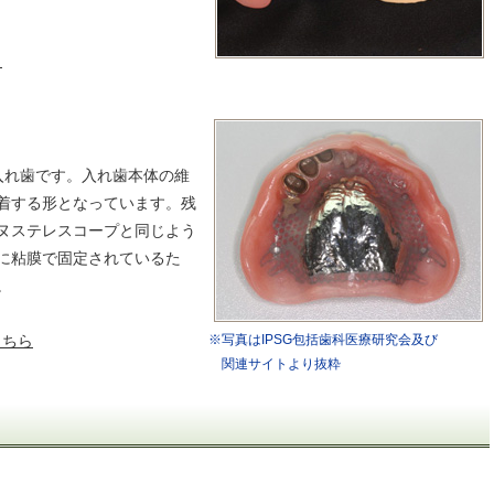
ら
入れ歯です。入れ歯本体の維
着する形となっています。残
ヌステレスコープと同じよう
に粘膜で固定されているた
。
こちら
※写真はIPSG包括歯科医療研究会及び
関連サイトより抜粋