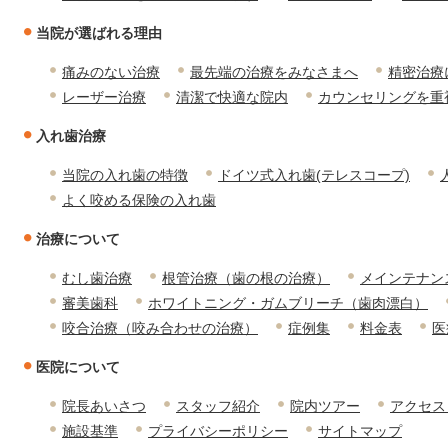
当院が選ばれる理由
痛みのない治療
最先端の治療をみなさまへ
精密治療
レーザー治療
清潔で快適な院内
カウンセリングを重
入れ歯治療
当院の入れ歯の特徴
ドイツ式入れ歯(テレスコープ)
よく咬める保険の入れ歯
治療について
むし歯治療
根管治療（歯の根の治療）
メインテナン
審美歯科
ホワイトニング・ガムブリーチ（歯肉漂白）
咬合治療（咬み合わせの治療）
症例集
料金表
医
医院について
院長あいさつ
スタッフ紹介
院内ツアー
アクセス
施設基準
プライバシーポリシー
サイトマップ