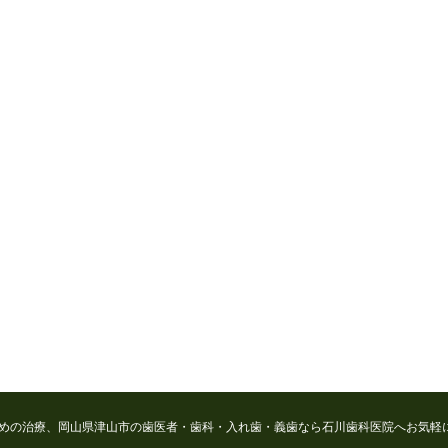
めの治療、岡山県津山市の歯医者・歯科・入れ歯・義歯なら石川歯科医院へお気軽