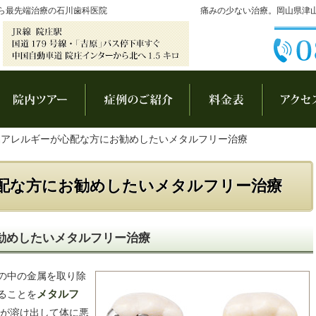
ら最先端治療の石川歯科医院
痛みの少ない治療。岡山県津
長あいさつ
院内ツアー
症例集
料金表
属アレルギーが心配な方にお勧めしたいメタルフリー治療
配な方にお勧めしたいメタルフリー治療
勧めしたいメタルフリー治療
の中の金属を取り除
ることを
メタルフ
が溶け出して体に悪