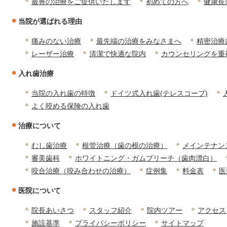
最善の治療をご提供いたします
初めての方へ
健康長
当院が選ばれる理由
痛みのない治療
最先端の治療をみなさまへ
精密治療
レーザー治療
清潔で快適な院内
カウンセリングを重
入れ歯治療
当院の入れ歯の特徴
ドイツ式入れ歯(テレスコープ)
よく咬める保険の入れ歯
治療について
むし歯治療
根管治療（歯の根の治療）
メインテナン
審美歯科
ホワイトニング・ガムブリーチ（歯肉漂白）
咬合治療（咬み合わせの治療）
症例集
料金表
医
医院について
院長あいさつ
スタッフ紹介
院内ツアー
アクセス
施設基準
プライバシーポリシー
サイトマップ