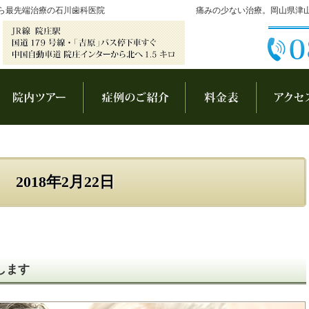
ら最先端治療の石川歯科医院
痛みの少ない治療。岡山県津
長あいさつ
院内ツアー
症例集
料金表
2018年2月22日
します