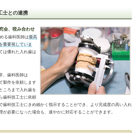
工士との連携
研究会、咬み合わせ
める歯科医師は
最高
を重要視していま
ては優れた入れ歯は
常、歯科医師は
て製作を依頼します
ところまで入れ歯を
ら歯科技工士に依頼
で歯科技工士にきめ細かく指示することができ、より完成度の高い入れ
理が必要になった場合も、速やかに対応することができます。