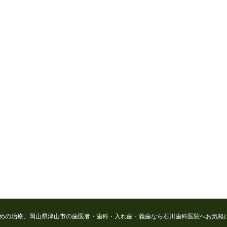
めの治療、岡山県津山市の歯医者・歯科・入れ歯・義歯なら石川歯科医院へお気軽