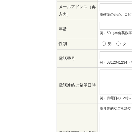
メールアドレス（再
入力）
※確認のため、コピ
年齢
例）50（半角英数
性別
男
女
電話番号
例）031234123
電話連絡ご希望日時
例）月曜日の12時～
※具体的なご相談や