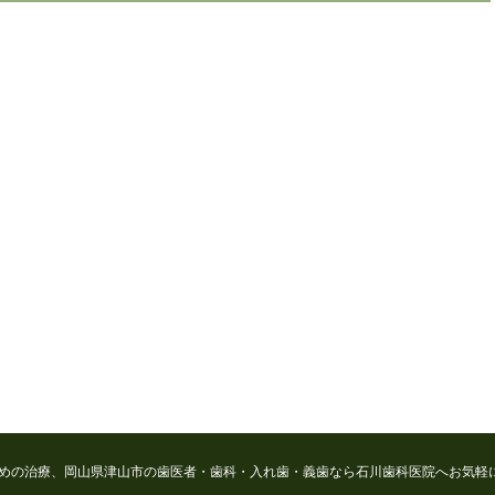
めの治療、岡山県津山市の歯医者・歯科・入れ歯・義歯なら石川歯科医院へお気軽