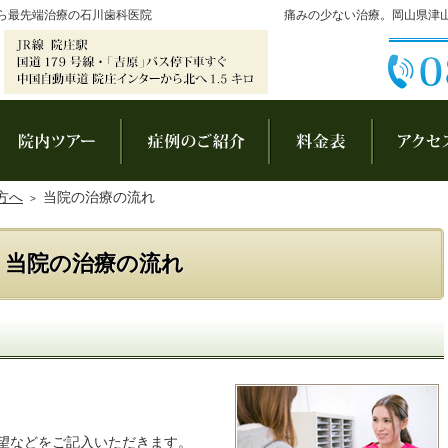
ら最先端治療の石川歯科医院
痛みの少ない治療。岡山県津
長あいさつ
院内ツアー
症例集
料金表
方へ
当院の治療の流れ
当院の治療の流れ
望などをご記入いただきます。